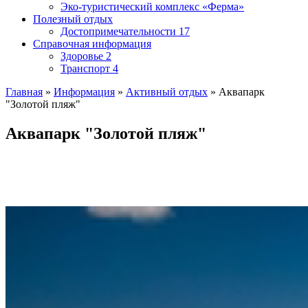
Эко-туристический комплекс «Ферма»
Полезный отдых
Достопримечательности
17
Справочная информация
Здоровье
2
Транспорт
4
Главная
»
Информация
»
Активный отдых
»
Аквапарк
"Золотой пляж"
Аквапарк "Золотой пляж"