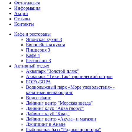
Фотогалерея
Информация
Акции
Отзывы
Контакты
Кафе и рестораны
Японская кухня
3
Европейская кухня
Пиццерия
3
Кафе
4
Рестораны
3
Активный отдых
Аквапарк "Золотой пляж"
Аквапарк "Тики-Так" тропический остров
БОРА-БОРА
Воднолыжный парк «Море удовольствия» -
канатный вейкбординг
Видсерфинг
Дайвинг центр "Морская звезда"
Дайвинг клуб "Аква глобус"
Дайвинг клуб "Клад"
Дайвинг центр «Акула» и магазин
Джиппинг в Анапе
Рыболовная база "Родные просторы"