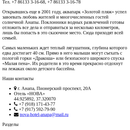
Тел.
+7 86133 3‑16-68, +7 86133 3‑16-78
Открывшись еще в 2001 году, аквапарк «Золотой пляж» успел
завоевать любовь жителей и многочисленных гостей
солнечной Анапы. Поклонники водных развлечений готовы
отложить все дела и отправиться за несколько километров,
лишь бы попасть в это сказочное место. Сюда приходят всей
семьей.
Самых маленьких ждет теплый лягушатник, глубина которого
едва достигает 40 см. Прямо в него малыши могут съехать с
пологой горки «Дракоша» или безопасного широкого спуска
«Малая пена». Их родители в это время прекрасно отдохнут
на лежаках около детского бассейна.
Наши контакты
г. Анапа, Пионерский проспект, 20А
Отель «НОВА»
44.925892, 37.320070
+7 (918) 171-43-77
+7 (917) 592-79-90
nova-hotel-anapa@mail.ru
Разделы