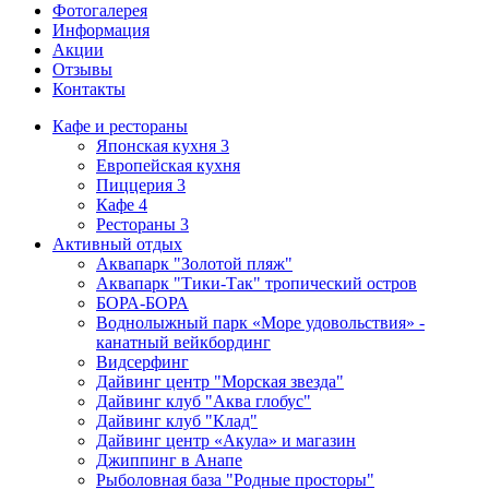
Фотогалерея
Информация
Акции
Отзывы
Контакты
Кафе и рестораны
Японская кухня
3
Европейская кухня
Пиццерия
3
Кафе
4
Рестораны
3
Активный отдых
Аквапарк "Золотой пляж"
Аквапарк "Тики-Так" тропический остров
БОРА-БОРА
Воднолыжный парк «Море удовольствия» -
канатный вейкбординг
Видсерфинг
Дайвинг центр "Морская звезда"
Дайвинг клуб "Аква глобус"
Дайвинг клуб "Клад"
Дайвинг центр «Акула» и магазин
Джиппинг в Анапе
Рыболовная база "Родные просторы"