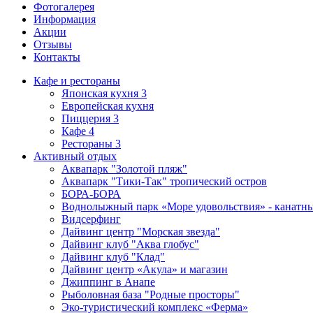
Фотогалерея
Информация
Акции
Отзывы
Контакты
Кафе и рестораны
Японская кухня
3
Европейская кухня
Пиццерия
3
Кафе
4
Рестораны
3
Активный отдых
Аквапарк "Золотой пляж"
Аквапарк "Тики-Так" тропический остров
БОРА-БОРА
Воднолыжный парк «Море удовольствия» - канатн
Видсерфинг
Дайвинг центр "Морская звезда"
Дайвинг клуб "Аква глобус"
Дайвинг клуб "Клад"
Дайвинг центр «Акула» и магазин
Джиппинг в Анапе
Рыболовная база "Родные просторы"
Эко-туристический комплекс «Ферма»