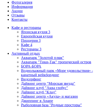
Фотогалерея
Информация
Акции
Отзывы
Контакты
Кафе и рестораны
Японская кухня
3
Европейская кухня
Пиццерия
3
Кафе
4
Рестораны
3
Активный отдых
Аквапарк "Золотой пляж"
Аквапарк "Тики-Так" тропический остров
БОРА-БОРА
Воднолыжный парк «Море удовольствия» -
канатный вейкбординг
Видсерфинг
Дайвинг центр "Морская звезда"
Дайвинг клуб "Аква глобус"
Дайвинг клуб "Клад"
Дайвинг центр «Акула» и магазин
Джиппинг в Анапе
Рыболовная база "Родные просторы"