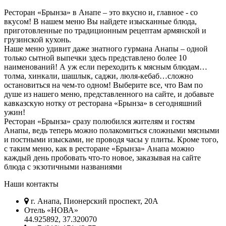
Ресторан «Брынза» в Анапе – это вкусно и, главное - со
вкусом! В нашем меню Вы найдете изысканные блюда,
приготовленные по традиционным рецептам армянской и
грузинской кухонь.
Наше меню удивит даже знатного гурмана Анапы – одной
только сытной выпечки здесь представлено более 10
наименований! А уж если переходить к мясным блюдам…
толма, хинкали, шашлык, саджи, люля-кебаб…сложно
остановиться на чем-то одном! Выберите все, что Вам по
душе из нашего меню, представленного на сайте, и добавьте
кавказскую нотку от ресторана «Брынза» в сегодняшний
ужин!
Ресторан «Брынза» сразу полюбился жителям и гостям
Анапы, ведь теперь можно полакомиться сложными мясными
и постными изысками, не проводя часы у плиты. Кроме того,
с таким меню, как в ресторане «Брынза» Анапа можно
каждый день пробовать что-то новое, заказывая на сайте
блюда с экзотичными названиями
Наши контакты
г. Анапа, Пионерский проспект, 20А
Отель «НОВА»
44.925892, 37.320070