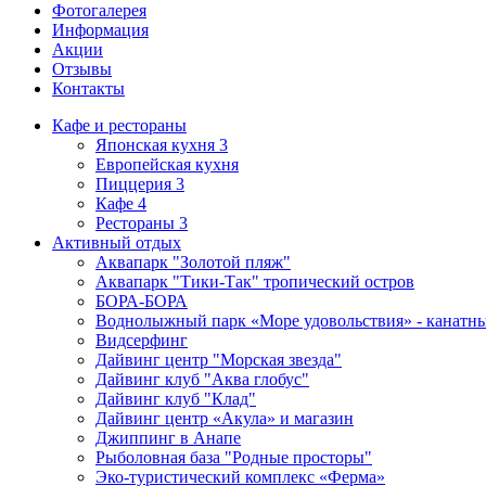
Фотогалерея
Информация
Акции
Отзывы
Контакты
Кафе и рестораны
Японская кухня
3
Европейская кухня
Пиццерия
3
Кафе
4
Рестораны
3
Активный отдых
Аквапарк "Золотой пляж"
Аквапарк "Тики-Так" тропический остров
БОРА-БОРА
Воднолыжный парк «Море удовольствия» - канатн
Видсерфинг
Дайвинг центр "Морская звезда"
Дайвинг клуб "Аква глобус"
Дайвинг клуб "Клад"
Дайвинг центр «Акула» и магазин
Джиппинг в Анапе
Рыболовная база "Родные просторы"
Эко-туристический комплекс «Ферма»