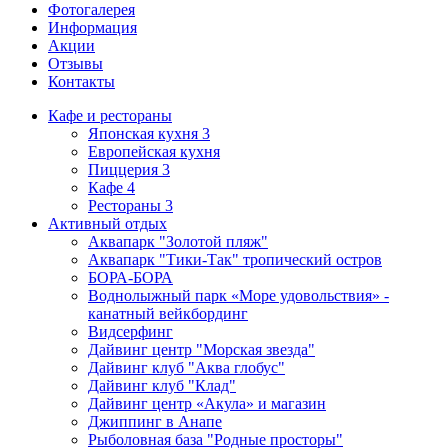
Фотогалерея
Информация
Акции
Отзывы
Контакты
Кафе и рестораны
Японская кухня
3
Европейская кухня
Пиццерия
3
Кафе
4
Рестораны
3
Активный отдых
Аквапарк "Золотой пляж"
Аквапарк "Тики-Так" тропический остров
БОРА-БОРА
Воднолыжный парк «Море удовольствия» -
канатный вейкбординг
Видсерфинг
Дайвинг центр "Морская звезда"
Дайвинг клуб "Аква глобус"
Дайвинг клуб "Клад"
Дайвинг центр «Акула» и магазин
Джиппинг в Анапе
Рыболовная база "Родные просторы"