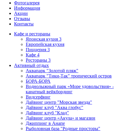
Фотогалерея
Информация
Акции
Отзывы
Контакты
Кафе и рестораны
Японская кухня
3
Европейская кухня
Пиццерия
3
Кафе
4
Рестораны
3
Активный отдых
Аквапарк "Золотой пляж"
Аквапарк "Тики-Так" тропический остров
БОРА-БОРА
Воднолыжный парк «Море удовольствия» -
канатный вейкбординг
Видсерфинг
Дайвинг центр "Морская звезда"
Дайвинг клуб "Аква глобус"
Дайвинг клуб "Клад"
Дайвинг центр «Акула» и магазин
Джиппинг в Анапе
Рыболовная база "Родные просторы"