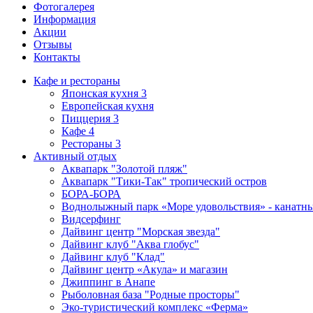
Фотогалерея
Информация
Акции
Отзывы
Контакты
Кафе и рестораны
Японская кухня
3
Европейская кухня
Пиццерия
3
Кафе
4
Рестораны
3
Активный отдых
Аквапарк "Золотой пляж"
Аквапарк "Тики-Так" тропический остров
БОРА-БОРА
Воднолыжный парк «Море удовольствия» - канатн
Видсерфинг
Дайвинг центр "Морская звезда"
Дайвинг клуб "Аква глобус"
Дайвинг клуб "Клад"
Дайвинг центр «Акула» и магазин
Джиппинг в Анапе
Рыболовная база "Родные просторы"
Эко-туристический комплекс «Ферма»