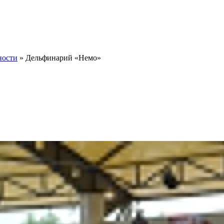
ности
»
Дельфинарий «Немо»