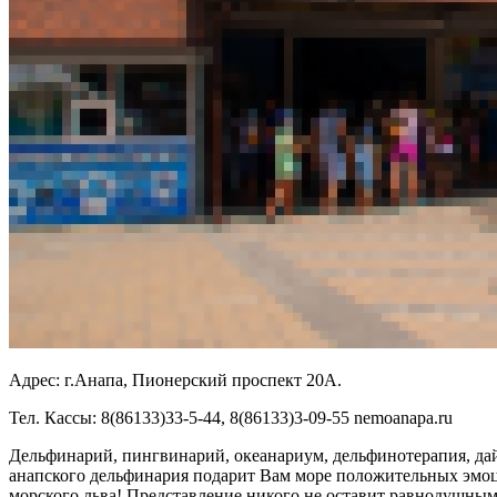
Адрес:
г.Анапа, Пионерский проспект 20А.
Тел.
Кассы: 8(86133)33-5-44, 8(86133)3-09-55 nemoanapa.ru
Дельфинарий, пингвинарий, океанариум, дельфинотерапия, да
анапского дельфинария подарит Вам море положительных эмоц
морского льва! Представление никого не оставит равнодушным