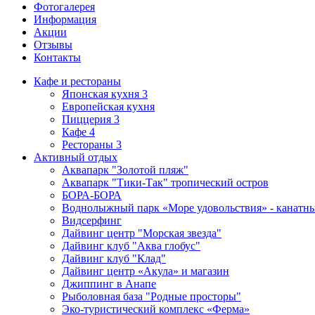
Фотогалерея
Информация
Акции
Отзывы
Контакты
Кафе и рестораны
Японская кухня
3
Европейская кухня
Пиццерия
3
Кафе
4
Рестораны
3
Активный отдых
Аквапарк "Золотой пляж"
Аквапарк "Тики-Так" тропический остров
БОРА-БОРА
Воднолыжный парк «Море удовольствия» - канатн
Видсерфинг
Дайвинг центр "Морская звезда"
Дайвинг клуб "Аква глобус"
Дайвинг клуб "Клад"
Дайвинг центр «Акула» и магазин
Джиппинг в Анапе
Рыболовная база "Родные просторы"
Эко-туристический комплекс «Ферма»