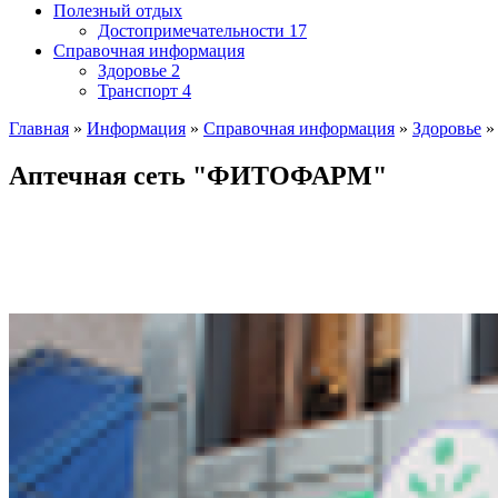
Полезный отдых
Достопримечательности
17
Справочная информация
Здоровье
2
Транспорт
4
Главная
»
Информация
»
Справочная информация
»
Здоровье
Аптечная сеть "ФИТОФАРМ"