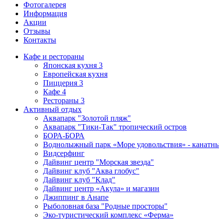
Фотогалерея
Информация
Акции
Отзывы
Контакты
Кафе и рестораны
Японская кухня
3
Европейская кухня
Пиццерия
3
Кафе
4
Рестораны
3
Активный отдых
Аквапарк "Золотой пляж"
Аквапарк "Тики-Так" тропический остров
БОРА-БОРА
Воднолыжный парк «Море удовольствия» - канатн
Видсерфинг
Дайвинг центр "Морская звезда"
Дайвинг клуб "Аква глобус"
Дайвинг клуб "Клад"
Дайвинг центр «Акула» и магазин
Джиппинг в Анапе
Рыболовная база "Родные просторы"
Эко-туристический комплекс «Ферма»